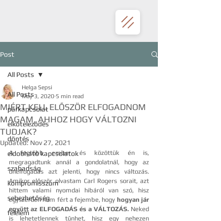
Post
All Posts
Helga Sepsi
All Posts
May 3, 2020
5 min read
MIÉRT KELL ELŐSZÖR ELFOGADNOM
párkapcsolat
MAGAM, AHHOZ HOGY VÁLTOZNI
elköteleződés
TUDJAK?
döntés
Updated:
Nov 27, 2021
A legtöbb ember és közöttük én is, 
eldobható kapcsolatok
megragadtunk annál a gondolatnál, hogy az 
szabadság
önelfogadás azt jelenti, hogy nincs változás. 
Amikor először olvastam Carl Rogers sorait, azt 
kompromisszum
hittem valami nyomdai hibáról van szó, hisz 
sebezhetőség
egyszerűen nem fért a fejembe, hogy 
hogyan jár 
együtt az ELFOGADÁS és a VÁLTOZÁS.
 Neked 
félelem
is lehetetlennek tűnhet, hisz egy nehezen 