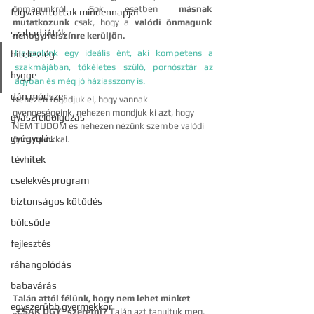
önmagunkról. Sok esetben 
másnak 
fogvatartottak mindennapjai
mutatkozunk
 csak, hogy a 
valódi önmagunk 
szabad játék
nehogy felszínre kerüljön.
Hajszolunk egy ideális ént, aki kompetens a 
hitelesség
szakmájában, tökéletes szülő, pornósztár az 
hygge
ágyban és még jó háziasszony is. 
dán módszer
Nehezen fogadjuk el, hogy vannak 
gyengeségeink, nehezen mondjuk ki azt, hogy 
gyászfeldolgozás
NEM TUDOM és nehezen nézünk szembe valódi 
gyógyulás
önmagunkkal.
tévhitek
cselekvésprogram
biztonságos kötődés
bölcsőde
fejlesztés
ráhangolódás
babavárás
Talán attól félünk, hogy nem lehet minket 
egyszerűbb gyermekkor
,,CSAK ÚGY" szeretni?
 Talán azt tanultuk meg, 