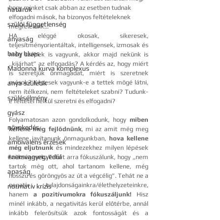
hogy minket csak abban az esetben tudnak 
határok
elfogadni mások, ha bizonyos feltételeknek 
szülői függetlenség
megfelelünk… 
HA eléggé okosak, sikeresek, 
anyaság
teljesítményorientáltak, intelligensek, izmosak és 
baby blues
még szépek is vagyunk, akkor majd nekünk is 
,,kijárhat” az elfogadás? A kérdés az, hogy miért 
Madonna kurva komplexus
is szeretjük önmagadat, miért is szeretnek 
mások? Képesek vagyunk-e a tettek mögé látni, 
anya születik
nem ítélkezni, nem feltételeket szabni? Tudunk-
szülésélmény
e feltétel nélkül szeretni és elfogadni?
gyász
Folyamatosan azon gondolkodunk, hogy 
miben 
növekedés
kellene még fejlődnünk
, mi az amit még meg 
kellene javítanunk önmagunkban, 
hova kellene 
ambivalens érzések
még eljutnunk 
és mindezekhez milyen lépések 
#nemvagyegyedül
szükségesek. Tehát arra fókuszálunk, hogy ,,nem 
tartok még ott, ahol tartanom kellene, még 
apaság
hosszú és göröngyös az út a végcélig”. Tehát ne a 
negatív tulajdonságainkra/élethelyzeteinkre, 
normatív krízis
hanem 
a pozitívumokra fókuszáljunk!
 Hisz 
minél inkább, a negativitás kerül előtérbe, annál 
inkább felerősítsük azok fontosságát és a 