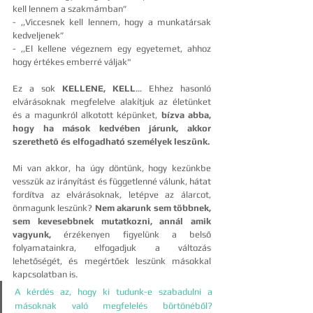
kell lennem a szakmámban”
- ,,Viccesnek kell lennem, hogy a munkatársak 
kedveljenek”
- ,,El kellene végeznem egy egyetemet, ahhoz 
hogy értékes emberré váljak"
Ez a sok 
KELLENE, KELL
… Ehhez hasonló 
elvárásoknak megfelelve alakítjuk az életünket 
és a magunkról alkotott képünket, 
bízva abba, 
hogy ha mások kedvében járunk, akkor 
szerethető és elfogadható személyek leszünk.
Mi van akkor, ha úgy döntünk, hogy kezünkbe 
vesszük az irányítást és függetlenné válunk, hátat 
fordítva az elvárásoknak, letépve az álarcot, 
önmagunk leszünk? 
Nem akarunk sem többnek, 
sem kevesebbnek mutatkozni, annál amik 
vagyunk, 
érzékenyen figyelünk a belső 
folyamatainkra, elfogadjuk a változás 
lehetőségét, és megértőek leszünk másokkal 
kapcsolatban is.
A kérdés az, hogy ki tudunk-e szabadulni a 
másoknak való megfelelés börtönéből? 