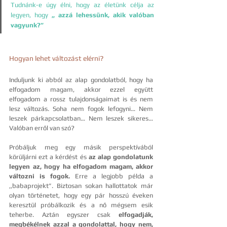
Tudnánk-e úgy élni, hogy az életünk célja az 
legyen, hogy 
,, azzá lehessünk, akik valóban 
vagyunk?” 
Hogyan lehet változást elérni?
Induljunk ki abból az alap gondolatból, hogy ha 
elfogadom magam, akkor ezzel együtt 
elfogadom a rossz tulajdonságaimat is és nem 
lesz változás. Soha nem fogok lefogyni… Nem 
leszek párkapcsolatban… Nem leszek sikeres… 
Valóban erről van szó?
Próbáljuk meg egy másik perspektívából 
körüljárni ezt a kérdést és 
az alap gondolatunk 
legyen az, hogy ha elfogadom magam, akkor 
változni is fogok.
 Erre a legjobb példa a 
,,babaprojekt”. Biztosan sokan hallottatok már 
olyan történetet, hogy egy pár hosszú éveken 
keresztül próbálkozik és a nő mégsem esik 
teherbe. Aztán egyszer csak 
elfogadják,  
megbékélnek azzal a gondolattal, hogy nem, 