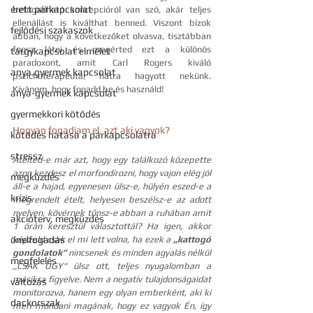
érett párkapcsolat
befogadható koncepcióról van szó, akár teljes 
ellenállást is kiválthat benned. Viszont bízok 
fejlődési szakaszok
abban, hogy a következőket olvasva, tisztábban 
fogsz látni és megérted ezt a különös 
tárgykapcsolat elmélet
paradoxont, amit Carl Rogers kiváló 
anya.gyermek kapcsolat
pszichoterapeuta, hátra hagyott nekünk. 
Kívánom, hogy fogadd be és használd! 
anya-gyermek kapcsolat
gyermekkori kötődés
Hogyan fogadjam el, azt aki vagyok?
kötődés hatása a párkapcsolatra
stressz
Átélted-e már azt, hogy egy találkozó közepette 
azon kezdesz el morfondírozni, hogy vajon elég jól 
megküzdés
áll-e a hajad, egyenesen ülsz-e, hülyén eszed-e a 
krízis
megrendelt ételt, helyesen beszélsz-e az adott 
nyelven, kövérnek tűnsz-e abban a ruhában amit 
akcióterv, megküzdés
1 órán keresztül választottál? Ha igen, akkor 
önelfogadás
képzeld csak el mi lett volna, ha ezek a 
,,kattogó 
gondolatok”
 nincsenek és minden agyalás nélkül 
megfelelés
,,CSAK ÚGY" ülsz ott, teljes nyugalomban a 
másikra figyelve. Nem a negatív tulajdonságaidat 
változás
monitorozva, hanem egy olyan emberként, aki ki 
dackorszak
meri mondani magának, hogy ez vagyok Én, így 