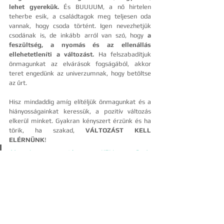
lehet gyerekük.
 És BUUUUM, a nő hirtelen 
teherbe esik, a családtagok meg teljesen oda 
vannak, hogy csoda történt. Igen nevezhetjük 
csodának is, de inkább arról van szó, hogy 
a 
feszültség, a nyomás és az ellenállás 
ellehetetleníti a változást.
 Ha felszabadítjuk 
önmagunkat az elvárások fogságából, akkor 
teret engedünk az univerzumnak, hogy betöltse 
az űrt. 
Hisz mindaddig amíg elítéljük önmagunkat és a 
hiányosságainkat keressük, a pozitív változás 
elkerül minket. Gyakran kényszert érzünk és ha 
törik, ha szakad, 
VÁLTOZÁST KELL 
ELÉRNÜNK
!
Mennyire nyomasztó ez a KELL, nem? Az 
eredmény inkább a frusztráció, a szorongás és az 
ellenállás, mintsem a valódi változás.
Viszont minél inkább szeretjük önmagunkat, 
annál nagyobb az önbizalmunk, ezáltal hiszünk 
saját képességeinkben és a fejlődésünkben is 
egyaránt. A kihívásokkal is könnyebb szembe 