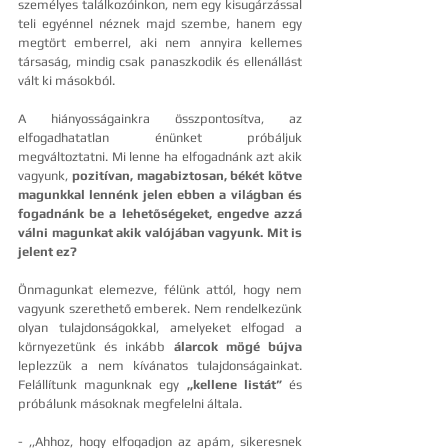
személyes találkozóinkon, nem egy kisugárzással 
teli egyénnel néznek majd szembe, hanem egy 
megtört emberrel, aki nem annyira kellemes 
társaság, mindig csak panaszkodik és ellenállást 
vált ki másokból. 
A hiányosságainkra összpontosítva, az 
elfogadhatatlan énünket próbáljuk 
megváltoztatni. Mi lenne ha elfogadnánk azt akik 
vagyunk, 
pozitívan, magabiztosan, békét kötve 
magunkkal lennénk jelen ebben a világban és 
fogadnánk be a lehetőségeket, engedve azzá 
válni magunkat akik valójában vagyunk. Mit is 
jelent ez? 
Önmagunkat elemezve, félünk attól, hogy nem 
vagyunk szerethető emberek. Nem rendelkezünk 
olyan tulajdonságokkal, amelyeket elfogad a 
környezetünk és inkább 
álarcok mögé bújva
leplezzük a nem kívánatos tulajdonságainkat. 
Felállítunk magunknak egy 
,,kellene listát” 
és 
próbálunk másoknak megfelelni általa. 
- ,,Ahhoz, hogy elfogadjon az apám, sikeresnek 