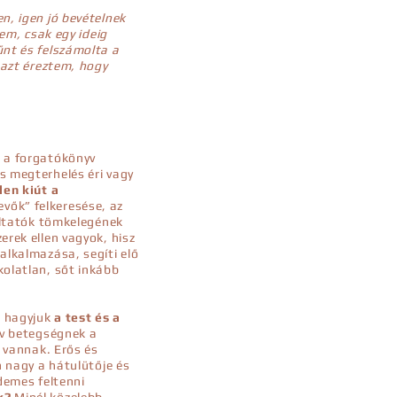
n, igen jó bevételnek
zem, csak egy ideig
űnt és felszámolta a
 azt éreztem, hogy
e a forgatókönyv
s megterhelés éri vagy
len kiút a
evők” felkeresése, az
 altatók tömkelegének
erek ellen vagyok, hisz
alkalmazása, segíti elő
kolatlan, sőt inkább
l hagyjuk
a test és a
ív betegségnek a
a vannak. Erős és
n nagy a hátulütője és
demes feltenni