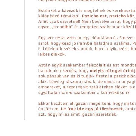
Esténkét a kávézók is megtelnek és kerekasztal
különböző témákról.
Pszicho est, pszicho kör
Amit csak szeretnél! Nem beszélve arról, hogy p
egyre ,,trendibb” és rengeteg szakember közül 
Egyszer részt vettem egy előadáson és 5 neves
arról, hogy kezd jó irányba haladni a szakma. 
is túljelentkezések vannak, harc folyik azért, ho
lelkes diákok.
Aztán egyik szakember felszólalt és azt mondta
haladunk a kérdés, hogy
melyik réteget érint
sok pénzük van és ki tudják fizetni a pszicholó
akik, tényleg rászorulnának, de nincs rá anyagi
embereket, a szegregált területeken élőket is el
egyáltalán van-e szakember a környékükön?
Ekkor kezdtem el igazán megérteni, hogy mi tö
én jöttem.
Le írok ide egy jó történetet
, ami
azt, hogy mi az amit igazán szeretnék.