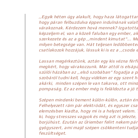
,,Egyik héten úgy alakult, hogy haza látogatta
hogy páran felbuzdulva éppen indulnának vala
várakoznak. Kérdezem hová mennek? Izgatottan
képzeljem el, van a közeli faluban egy ember, a
szerkezete és az a gép ,,mindent kimutat"... Mé
milyen betegsége van. Hát teljesen ledöbbent
csatlakozok hozzájuk, lássuk ki is ez a ,,csoda
Lassan megérkeztünk, aztán egy kis vézna férfi
megkért, hogy várakozzunk. Már attól is elsápa
szülői házában az ,,első szobában” fogadja a p
szobáról tudni kell, hogy vidéken ez egy szent 
akárki, minden szépen le van takarva, ott mind
pompaság. Ez az ember még is feláldozta a jó 
Szépen mindenki bement külön-külön, aztán én
Felhelyezett rám pár elektródát, és egyszer csa
elemzésben kiadta, hogy mi is a helyzet velem.
ki, hogy stresszes vagyok és még azt is jelezte
borjúhúst. Ezután az Úriember felírt nekem pá
gyógyszert, ami majd szépen csökkenteni tudj
feszültséget.