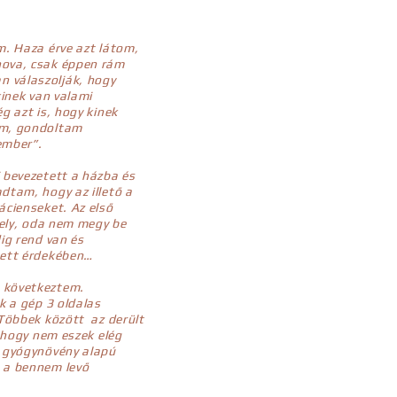
m. Haza érve azt látom,
hova, csak éppen rám
 válaszolják, hogy
kinek van valami
g azt is, hogy kinek
em, gondoltam
 ember”.
 bevezetett a házba és
dtam, hogy az illető a
ácienseket. Az első
hely, oda nem megy be
ig rend van és
tett érdekében…
 következtem.
k a gép 3 oldalas
 Többek között az derült
, hogy nem eszek elég
r gyógynövény alapú
a a bennem levő