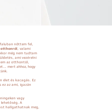
 faluban nőttem fel,
otthonról
, valami
 Akkor még nem tudtam
üldetés, ami vezérelni
ttem az otthontól,
et... mert
ahhoz, hogy
tünk.
n élet és kacagás. Ez
s ez az ami, igazán
éningeken vagy
 lehetőség. A
dást hallgathatnak meg,