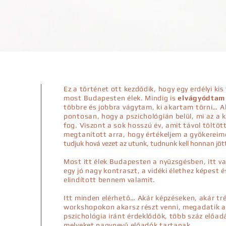
Ez a történet ott kezdődik, hogy egy erdélyi kis
most Budapesten élek. Mindig is
elvágyódtam 
többre és jobbra vágytam, ki akartam törni…
pontosan, hogy a pszichológián belül, mi az a k
fog. Viszont a sok hosszú év, amit távol töltö
megtanított arra, hogy értékeljem a gyökereim
tudjuk hová vezet az utunk, tudnunk kell honnan jöt
Most itt élek Budapesten a nyüzsgésben, itt va
egy jó nagy kontraszt, a vidéki élethez képest é
elindított bennem valamit.
Itt minden elérhető…
Akár képzéseken, akár tr
workshopokon akarsz részt venni, megadatik a
pszichológia iránt érdeklődök, több száz előa
melyeket nagynevű előadók tartanak.