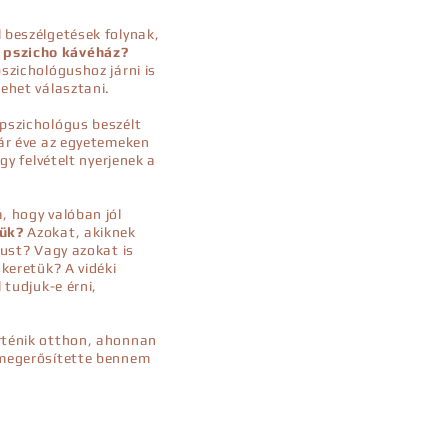
 beszélgetések folynak,
, pszicho kávéház?
szichológushoz járni is
lehet választani.
 pszichológus beszélt
Pár éve az egyetemeken
gy felvételt nyerjenek a
, hogy valóban jól
jük?
Azokat, akiknek
gust? Vagy azokat is
 keretük? A vidéki
 tudjuk-e érni,
rténik otthon, ahonnan
 megerősítette bennem