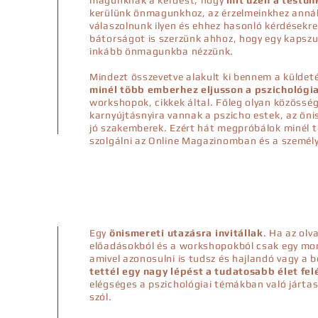
magunknak a kérdést, hogy
mit üzen a testün
kerülünk önmagunkhoz, az érzelmeinkhez annál
válaszolnunk ilyen és ehhez hasonló kérdésekre
bátorságot is szerzünk ahhoz, hogy egy kapszul
inkább önmagunkba nézzünk.
Mindezt összevetve alakult ki bennem a külde
minél több emberhez eljusson a pszichológia
workshopok, cikkek által. Főleg olyan közössé
karnyújtásnyira vannak a pszicho estek, az öni
jó szakemberek. Ezért hát megpróbálok minél 
szolgálni az Online Magazinomban és a személ
Egy
önismereti utazásra invitállak
. Ha az olv
előadásokból és a workshopokból csak egy mo
amivel azonosulni is tudsz és hajlandó vagy a 
tettél egy nagy lépést a tudatosabb élet fel
elégséges a pszichológiai témákban való jártas
szól.