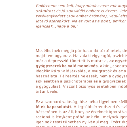
Említenem sem kell, hogy mindez nem volt ingye
számított és jó sok vidéki embert is átvert. Jel
tevékenykedett (sok ember örömére), végül elt
jótevő szerepkört. Na ez volt az a pont, amikor
igencsak ,,nagy a baj"
Mesélhetnék még jó pár hasonló történetet, d
majdnem ugyanaz. Ha valaki elgyengül, psziché
már a depresszió tüneteit is mutatja,
az egyet
gyógyszerekbe való menekvés
, akár ,,csodat
idegklinikára való járkálás, a nyugtatók és az
használata. Félreértés ne essék, nem a gyógysz
sok esetben a pszichoterápia és a gyógyszerek 
a gyógyulást. Viszont bizonyos esetekben indo
ártunk vele.
Ez a szomorú valóság, hisz néha figyelmen kívü
lélek kapcsolatát.
A legtöbb érrendszeri és sz
hátterében is az áll, hogy az érzelmek ignorálv
racionális lényként próbálunk élni, melynek ige
igen sok testi tünetben nyilvánul meg. Ezért ér