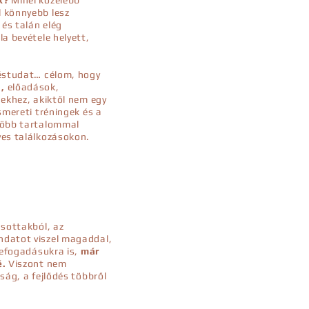
k?
Minél közelebb
 könnyebb lesz
 és talán elég
a bevétele helyett,
téstudat… célom, hogy
,
előadások,
gekhez, akiktől nem egy
smereti tréningek és a
több tartalommal
yes találkozásokon.
asottakból, az
ndatot viszel magaddal,
befogadásukra is,
már
é.
Viszont nem
ság, a fejlődés többről