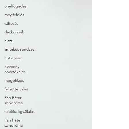
önelfogadás
megfelelés
változás
dackorszak
hiszti
limbikus rendszer
hűtlenség
alacsony
önértékelés
megelőzés
felnőtté válás
Pán Páter
szindróma
felelősségvállalás
Pán Péter
szindróma