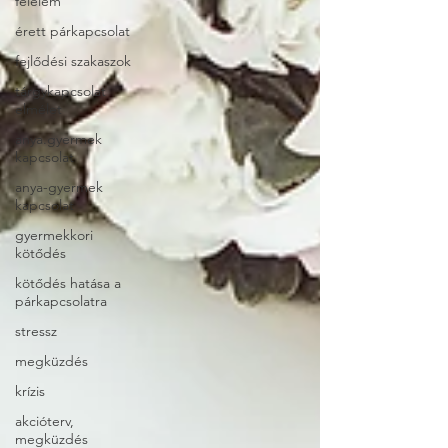
félelem
érett párkapcsolat
fejlődési szakaszok
tárgykapcsolat
elmélet
anya.gyermek
kapcsolat
anya-gyermek
kapcsolat
gyermekkori
kötődés
kötődés hatása a
párkapcsolatra
stressz
megküzdés
krízis
akcióterv,
megküzdés