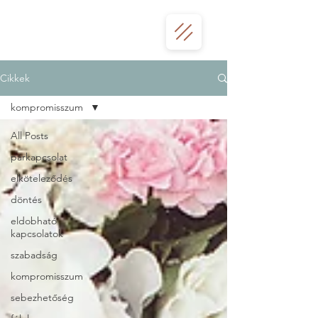
Cikkek
kompromisszum
All Posts
párkapcsolat
elköteleződés
döntés
eldobható
kapcsolatok
szabadság
kompromisszum
sebezhetőség