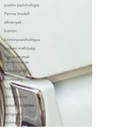
pozitív pszichológia
Perma modell
élmények
börtön
börtönpszichológus
emberi méltóság
fogvatartottak
mindennapjai
szabad játék
hitelesség
hygge
dán módszer
gyászfeldolgozás
gyógyulás
tévhitek