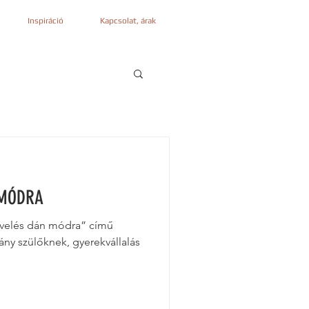
Inspiráció
Kapcsolat, árak
 MÓDRA
evelés dán módra” című
ny szülőknek, gyerekvállalás