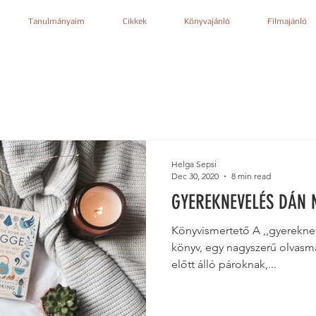
Tanulmányaim
Cikkek
Könyvajánló
Filmajánló
Helga Sepsi
Dec 30, 2020
8 min read
GYEREKNEVELÉS DÁN
Könyvismertető A ,,gyerekn
könyv, egy nagyszerű olvasmá
előtt álló pároknak,...