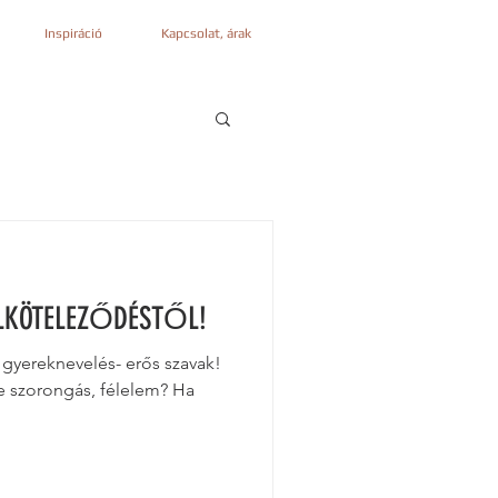
Inspiráció
Kapcsolat, árak
 ELKÖTELEZŐDÉSTŐL!
 gyereknevelés- erős szavak!
le szorongás, félelem? Ha