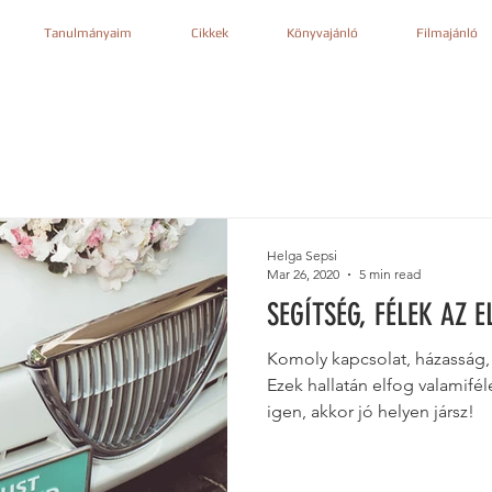
Tanulmányaim
Cikkek
Könyvajánló
Filmajánló
Helga Sepsi
Mar 26, 2020
5 min read
SEGÍTSÉG, FÉLEK AZ
Komoly kapcsolat, házasság,
Ezek hallatán elfog valamifé
igen, akkor jó helyen jársz!