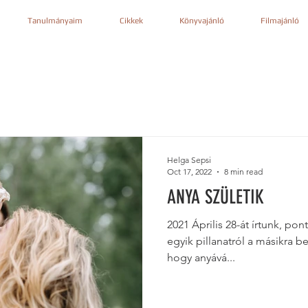
Tanulmányaim
Cikkek
Könyvajánló
Filmajánló
Helga Sepsi
Oct 17, 2022
8 min read
ANYA SZÜLETIK
2021 Április 28-át írtunk, po
egyik pillanatról a másikra b
hogy anyává...